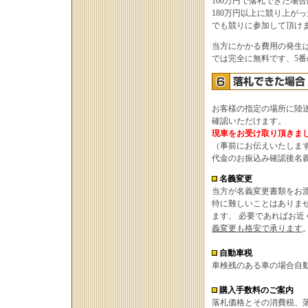
160万円で落札できた場
180万円以上に競り上が
でも競りに参加して頂け
当方にかかる費用の発生
では完全に無料です、5
お客様の指定の場所に陸
確認いただけます。
現車をお受け取り頂きま
（事前にお伝えいたしま
代金のお振込み確認後名
名義変更
当方が名義変更書類をお
特に難しいことはありま
ます、 必要であればお
義変更も格安で承ります
自動車税
車検残のある車の場合自
購入手数料のご案内
落札価格とその消費税、