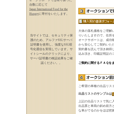
オークサポートでは取り扱った
台数に応じて
Japan International Food for the
Hungry
に寄付をいたします。
大体の落札価格をご理解
当サイトでは、セキュリティ保
りいたしますので、住所
護のため、アルファSSLサーバ
オークサポートは、成功
証明書を使用し、強度なSSL暗
から安心してご契約いた
号化通信を実現しています。サ
契約書を読んで頂き納得
イトシールのクリックにより、
込み頂き、印鑑証明証の
サーバ証明書の検証結果をご確
認ください。。
ご契約に関するＦＡＱを
ご希望の車種の出品リス
出品リストのサンプルは
上記の出品リストで気に
出品票と車両の斜め前方
な車がでるのかをほぼ把