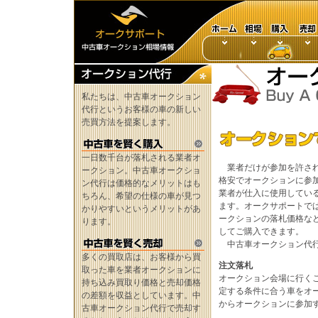
私たちは、中古車オークション
代行というお客様の車の新しい
売買方法を提案します。
一日数千台が落札される業者オ
業者だけが参加を許され
ークション。中古車オークショ
格安でオークションに参
ン代行は価格的なメリットはも
業者が仕入に使用してい
ちろん、希望の仕様の車が見つ
ます。オークサポートで
かりやすいというメリットがあ
ークションの落札価格な
ります。
してご購入できます。
中古車オークション代行
多くの買取店は、お客様から買
注文落札
取った車を業者オークションに
オークション会場に行く
持ち込み買取り価格と売却価格
定する条件に合う車をオ
の差額を収益としています。中
からオークションに参加
古車オークション代行で売却す