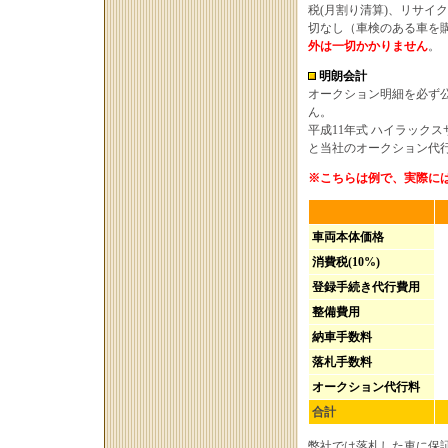
税(月割り清算)、リサイ
切なし（車検のある車を
外は一切かかりません
。
明朗会計
オークション明細を必ず
ん。
平成11年式 ハイラック
と当社のオークション代
※こちらは例で、実際に
車両本体価格
消費税(10%)
登録手続き代行費用
整備費用
納車手数料
落札手数料
オークション代行料
合計
弊社では落札した車に保