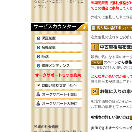
るとということは・・というこ
※期間限定で落札価格が1
とです。
でこの機会に参加してく
弊社では落札した車に保
注文落札の流れをご説明
最初に気になる車のオー
のページ
から価格
(相場表の詳しい使い方に
どんな車が良いのか迷っ
弊社担当者が適切なアド
相場で価格の目安がわか
お客様の情報をフォーム
相場表の詳しい使い方は
私達の社会貢献
参加できるオークション