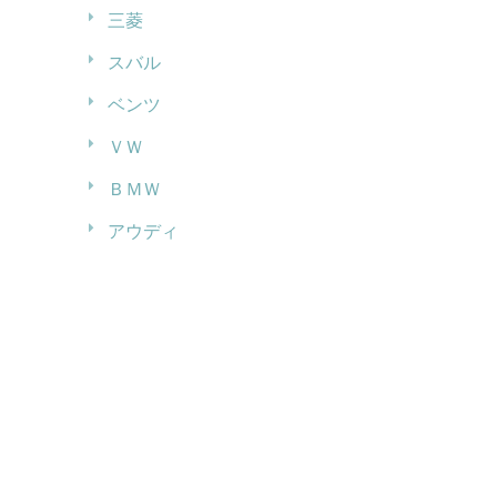
三菱
スバル
ベンツ
ＶＷ
ＢＭＷ
アウディ