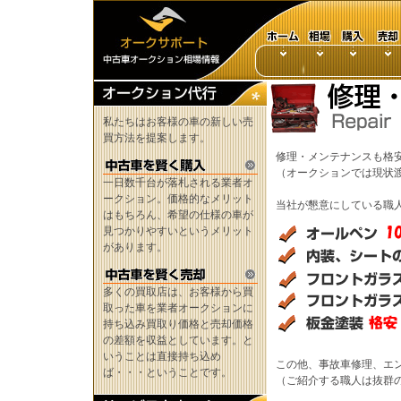
私たちはお客様の車の新しい売
買方法を提案します。
修理・メンテナンスも格
（オークションでは現状
一日数千台が落札される業者オ
ークション。価格的なメリット
当社が懇意にしている職
はもちろん、希望の仕様の車が
見つかりやすいというメリット
があります。
多くの買取店は、お客様から買
取った車を業者オークションに
持ち込み買取り価格と売却価格
の差額を収益としています。と
いうことは直接持ち込め
この他、事故車修理、エ
ば・・・ということです。
（ご紹介する職人は抜群