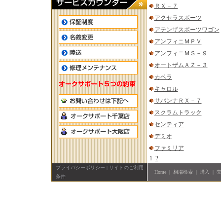
ＲＸ－７
アクセラスポーツ
アテンザスポーツワゴン
アンフィニＭＰＶ
アンフィニＭＳ－９
オートザムＡＺ－３
カペラ
キャロル
サバンナＲＸ－７
スクラムトラック
センティア
デミオ
ファミリア
1
2
プライバシーポリシー
|
サイトのご利用
Home
|
相場検索
|
購入
|
条件