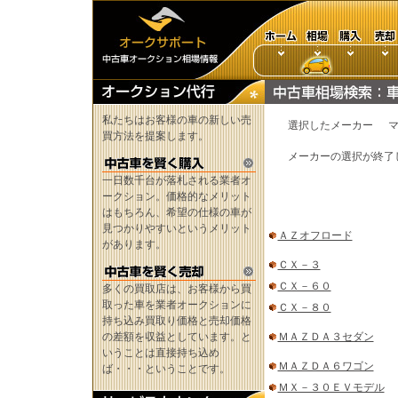
私たちはお客様の車の新しい売
選択したメーカー
買方法を提案します。
メーカーの選択が終了
一日数千台が落札される業者オ
ークション。価格的なメリット
はもちろん、希望の仕様の車が
見つかりやすいというメリット
ＡＺオフロード
があります。
ＣＸ－３
ＣＸ－６０
多くの買取店は、お客様から買
取った車を業者オークションに
ＣＸ－８０
持ち込み買取り価格と売却価格
の差額を収益としています。と
ＭＡＺＤＡ３セダン
いうことは直接持ち込め
ＭＡＺＤＡ６ワゴン
ば・・・ということです。
ＭＸ－３０ＥＶモデル