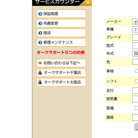
メーカー
車種
グレード
型式
年式
色
車検
シフト
走行
排気量
装備
価格