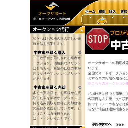
私たちはお客様の車の新しい売
買方法を提案します。
一日数千台が落札される業者オ
オークサポートの相場検
ークション。価格的なメリット
います。
はもちろん、希望の仕様の車が
全国のオートオークショ
見つかりやすいというメリット
とする車の相場を知るに
があります。
※こちらのオークション
多くの買取店は、お客様から買
相場検索は誰でも簡単に
取った車を業者オークションに
各項目を入力後、次の項
持ち込み買取り価格と売却価格
能です（メーカ名などは
の差額を収益としています。と
らない場合は選択検索を
いうことは直接持ち込め
ば・・・ということです。