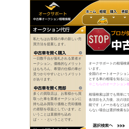
私たちはお客様の車の新しい売
買方法を提案します。
一日数千台が落札される業者オ
オークサポートの相場検
ークション。価格的なメリット
います。
はもちろん、希望の仕様の車が
全国のオートオークショ
見つかりやすいというメリット
とする車の相場を知るに
があります。
※こちらのオークション
多くの買取店は、お客様から買
相場検索は誰でも簡単に
取った車を業者オークションに
各項目を入力後、次の項
持ち込み買取り価格と売却価格
能です（メーカ名などは
の差額を収益としています。と
らない場合は選択検索を
いうことは直接持ち込め
ば・・・ということです。