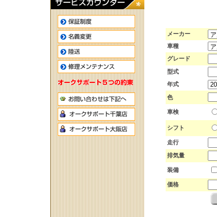
メーカー
車種
グレード
型式
年式
色
車検
シフト
走行
排気量
装備
価格