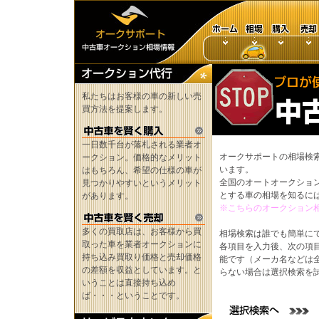
私たちはお客様の車の新しい売
買方法を提案します。
一日数千台が落札される業者オ
オークサポートの相場検
ークション。価格的なメリット
います。
はもちろん、希望の仕様の車が
全国のオートオークショ
見つかりやすいというメリット
とする車の相場を知るに
があります。
※こちらのオークション
多くの買取店は、お客様から買
相場検索は誰でも簡単に
取った車を業者オークションに
各項目を入力後、次の項
持ち込み買取り価格と売却価格
能です（メーカ名などは
の差額を収益としています。と
らない場合は選択検索を
いうことは直接持ち込め
ば・・・ということです。