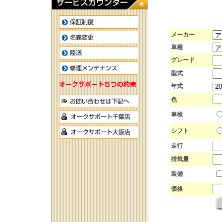
メーカー
車種
グレード
型式
年式
色
車検
シフト
走行
排気量
装備
価格