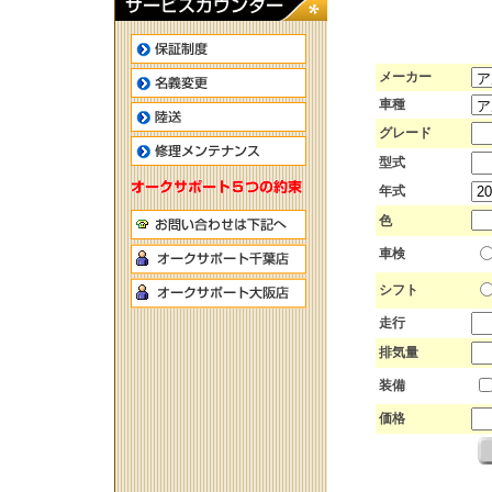
メーカー
車種
グレード
型式
年式
色
車検
シフト
走行
排気量
装備
価格