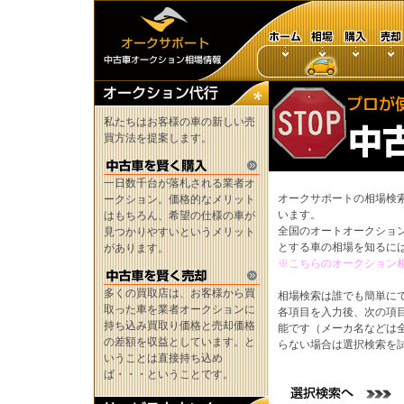
私たちはお客様の車の新しい売
買方法を提案します。
一日数千台が落札される業者オ
オークサポートの相場検
ークション。価格的なメリット
います。
はもちろん、希望の仕様の車が
全国のオートオークショ
見つかりやすいというメリット
とする車の相場を知るに
があります。
※こちらのオークション
多くの買取店は、お客様から買
相場検索は誰でも簡単に
取った車を業者オークションに
各項目を入力後、次の項
持ち込み買取り価格と売却価格
能です（メーカ名などは
の差額を収益としています。と
らない場合は選択検索を
いうことは直接持ち込め
ば・・・ということです。