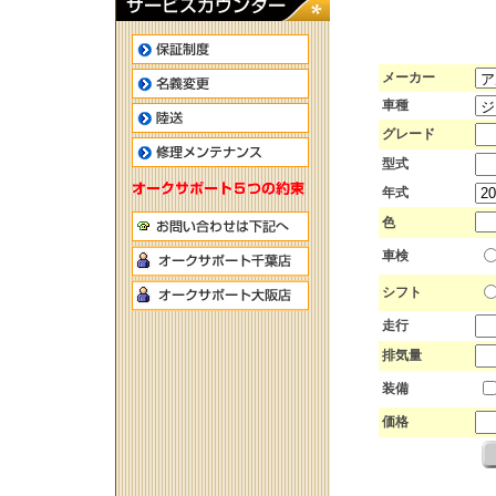
メーカー
車種
グレード
型式
年式
色
車検
シフト
走行
排気量
装備
価格