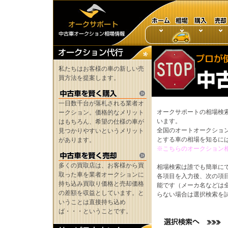
私たちはお客様の車の新しい売
買方法を提案します。
一日数千台が落札される業者オ
オークサポートの相場検
ークション。価格的なメリット
います。
はもちろん、希望の仕様の車が
全国のオートオークショ
見つかりやすいというメリット
とする車の相場を知るに
があります。
※こちらのオークション
多くの買取店は、お客様から買
相場検索は誰でも簡単に
取った車を業者オークションに
各項目を入力後、次の項
持ち込み買取り価格と売却価格
能です（メーカ名などは
の差額を収益としています。と
らない場合は選択検索を
いうことは直接持ち込め
ば・・・ということです。