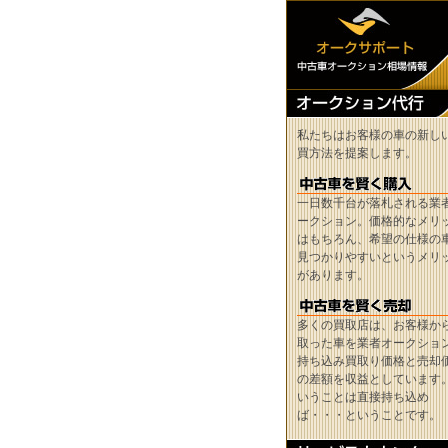
私たちはお客様の車の新し
買方法を提案します。
一日数千台が落札される業
ークション。価格的なメリ
はもちろん、希望の仕様の
見つかりやすいというメリ
があります。
多くの買取店は、お客様か
取った車を業者オークショ
持ち込み買取り価格と売却
の差額を収益としています
いうことは直接持ち込め
ば・・・ということです。