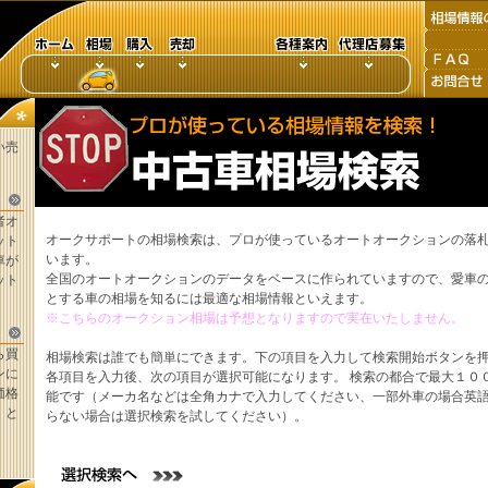
い売
者オ
オークサポートの相場検索は、プロが使っているオートオークションの落
ット
います。
車が
全国のオートオークションのデータをベースに作られていますので、愛車
ット
とする車の相場を知るには最適な相場情報といえます。
※こちらのオークション相場は予想となりますので実在いたしません。
ら買
相場検索は誰でも簡単にできます。下の項目を入力して検索開始ボタンを
ンに
各項目を入力後、次の項目が選択可能になります。 検索の都合で最大１０
価格
能です（メーカ名などは全角カナで入力してください、一部外車の場合英
。と
らない場合は選択検索を試してください）。