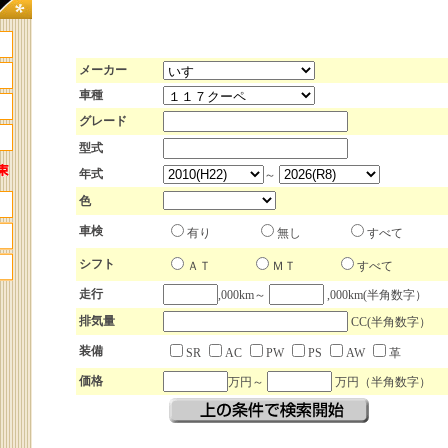
メーカー
車種
グレード
型式
年式
～
色
車検
有り
無し
すべて
シフト
ＡＴ
ＭＴ
すべて
走行
,000km～
,000km(半角数字）
排気量
CC(半角数字）
装備
SR
AC
PW
PS
AW
革
価格
万円～
万円（半角数字）