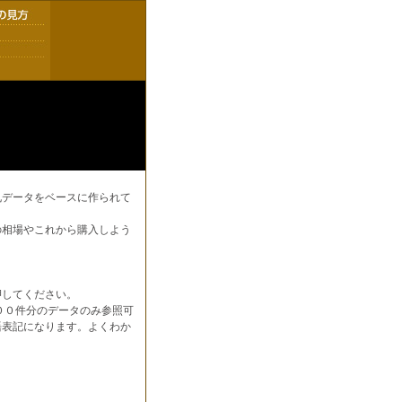
札データをベースに作られて
の相場やこれから購入しよう
押してください。
００件分のデータのみ参照可
語表記になります。よくわか