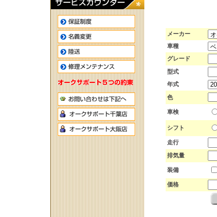
メーカー
車種
グレード
型式
年式
色
車検
シフト
走行
排気量
装備
価格