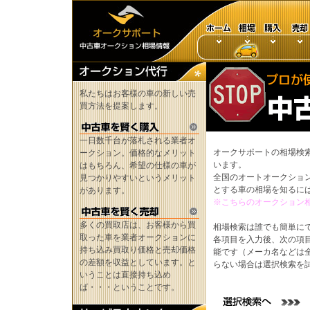
私たちはお客様の車の新しい売
買方法を提案します。
一日数千台が落札される業者オ
オークサポートの相場検
ークション。価格的なメリット
います。
はもちろん、希望の仕様の車が
全国のオートオークショ
見つかりやすいというメリット
とする車の相場を知るに
があります。
※こちらのオークション
多くの買取店は、お客様から買
相場検索は誰でも簡単に
取った車を業者オークションに
各項目を入力後、次の項
持ち込み買取り価格と売却価格
能です（メーカ名などは
の差額を収益としています。と
らない場合は選択検索を
いうことは直接持ち込め
ば・・・ということです。