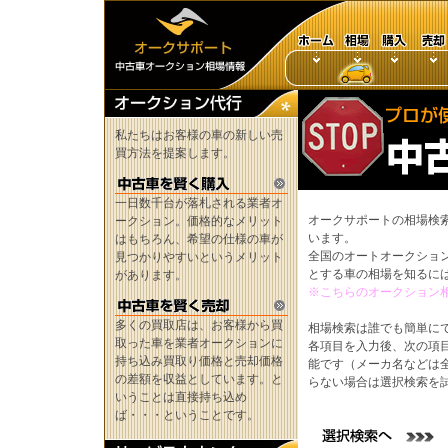
私たちはお客様の車の新しい売
買方法を提案します。
一日数千台が落札される業者オ
オークサポートの相場検
ークション。価格的なメリット
います。
はもちろん、希望の仕様の車が
全国のオートオークショ
見つかりやすいというメリット
とする車の相場を知るに
があります。
※こちらのオークション
多くの買取店は、お客様から買
相場検索は誰でも簡単に
取った車を業者オークションに
各項目を入力後、次の項
持ち込み買取り価格と売却価格
能です（メーカ名などは
の差額を収益としています。と
らない場合は選択検索を
いうことは直接持ち込め
ば・・・ということです。