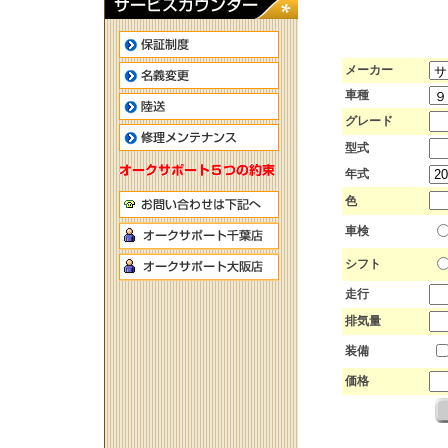
メーカー
車種
グレード
型式
年式
色
車検
シフト
走行
排気量
装備
価格