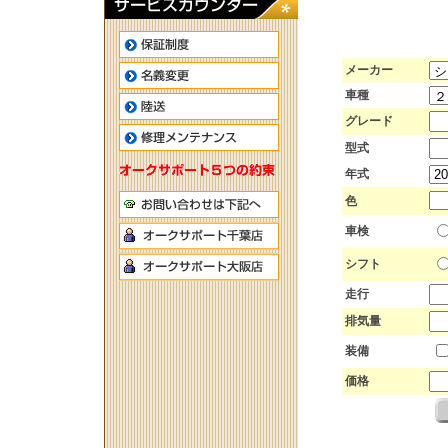
メーカー
車種
グレード
型式
年式
色
車検
シフト
走行
排気量
装備
価格