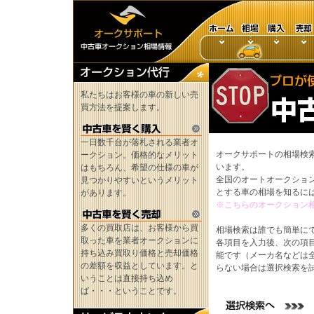
私たちはお客様の車の新しい売
買方法を提案します。
一日数千台が落札される業者オ
オークサポートの相場検
ークション。価格的なメリット
います。
はもちろん、希望の仕様の車が
全国のオートオークショ
見つかりやすいというメリット
とする車の相場を知るに
があります。
※こちらのオークション
多くの買取店は、お客様から買
相場検索は誰でも簡単に
取った車を業者オークションに
各項目を入力後、次の項
持ち込み買取り価格と売却価格
能です（メーカ名などは
の差額を収益としています。と
らない場合は選択検索を
いうことは直接持ち込め
ば・・・ということです。