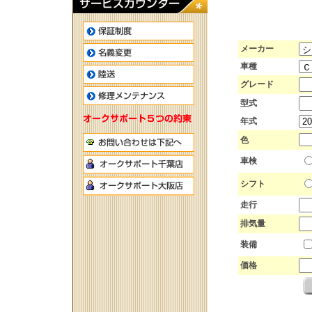
メーカー
車種
グレード
型式
年式
色
車検
シフト
走行
排気量
装備
価格