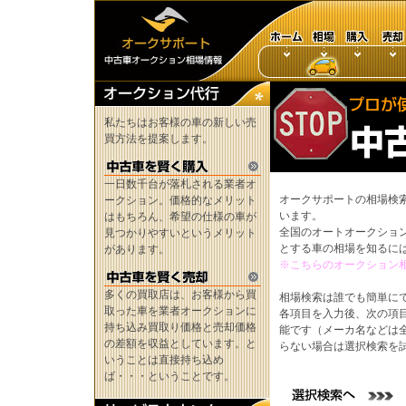
私たちはお客様の車の新しい売
買方法を提案します。
一日数千台が落札される業者オ
オークサポートの相場検
ークション。価格的なメリット
います。
はもちろん、希望の仕様の車が
全国のオートオークショ
見つかりやすいというメリット
とする車の相場を知るに
があります。
※こちらのオークション
多くの買取店は、お客様から買
相場検索は誰でも簡単に
取った車を業者オークションに
各項目を入力後、次の項
持ち込み買取り価格と売却価格
能です（メーカ名などは
の差額を収益としています。と
らない場合は選択検索を
いうことは直接持ち込め
ば・・・ということです。