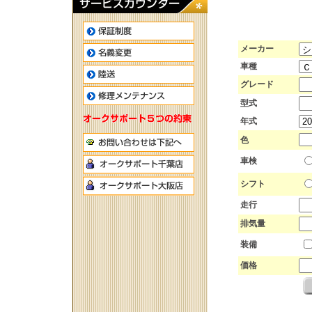
メーカー
車種
グレード
型式
年式
色
車検
シフト
走行
排気量
装備
価格