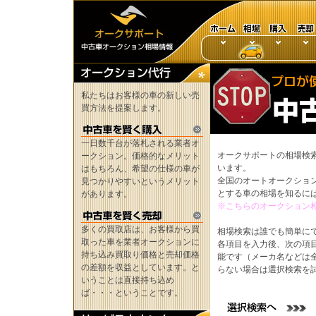
私たちはお客様の車の新しい売
買方法を提案します。
一日数千台が落札される業者オ
オークサポートの相場検
ークション。価格的なメリット
います。
はもちろん、希望の仕様の車が
全国のオートオークショ
見つかりやすいというメリット
とする車の相場を知るに
があります。
※こちらのオークション
多くの買取店は、お客様から買
相場検索は誰でも簡単に
取った車を業者オークションに
各項目を入力後、次の項
持ち込み買取り価格と売却価格
能です（メーカ名などは
の差額を収益としています。と
らない場合は選択検索を
いうことは直接持ち込め
ば・・・ということです。