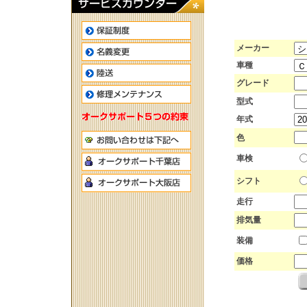
メーカー
車種
グレード
型式
年式
色
車検
シフト
走行
排気量
装備
価格