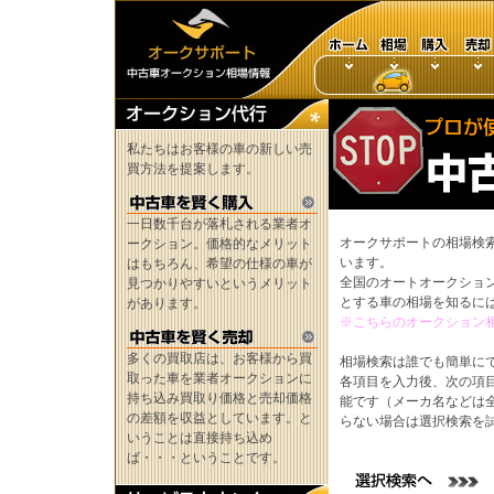
私たちはお客様の車の新しい売
買方法を提案します。
一日数千台が落札される業者オ
オークサポートの相場検
ークション。価格的なメリット
います。
はもちろん、希望の仕様の車が
全国のオートオークショ
見つかりやすいというメリット
とする車の相場を知るに
があります。
※こちらのオークション
多くの買取店は、お客様から買
相場検索は誰でも簡単に
取った車を業者オークションに
各項目を入力後、次の項
持ち込み買取り価格と売却価格
能です（メーカ名などは
の差額を収益としています。と
らない場合は選択検索を
いうことは直接持ち込め
ば・・・ということです。