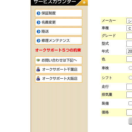
メーカー
車種
グレード
型式
年式
色
車検
シフト
走行
排気量
装備
価格