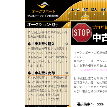
私たちはお客様の車の新しい売
買方法を提案します。
一日数千台が落札される業者オ
オークサポートの相場検
ークション。価格的なメリット
います。
はもちろん、希望の仕様の車が
全国のオートオークショ
見つかりやすいというメリット
とする車の相場を知るに
があります。
※こちらのオークション
多くの買取店は、お客様から買
相場検索は誰でも簡単に
取った車を業者オークションに
各項目を入力後、次の項
持ち込み買取り価格と売却価格
能です（メーカ名などは
の差額を収益としています。と
らない場合は選択検索を
いうことは直接持ち込め
ば・・・ということです。