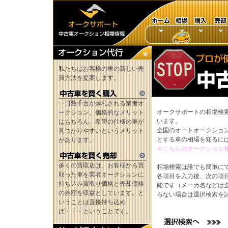
私たちはお客様の車の新しい売
買方法を提案します。
一日数千台が落札される業者オ
オークサポートの相場検
ークション。価格的なメリット
います。
はもちろん、希望の仕様の車が
全国のオートオークショ
見つかりやすいというメリット
とする車の相場を知るに
があります。
※こちらのオークション
多くの買取店は、お客様から買
相場検索は誰でも簡単に
取った車を業者オークションに
各項目を入力後、次の項
持ち込み買取り価格と売却価格
能です（メーカ名などは
の差額を収益としています。と
らない場合は選択検索を
いうことは直接持ち込め
ば・・・ということです。