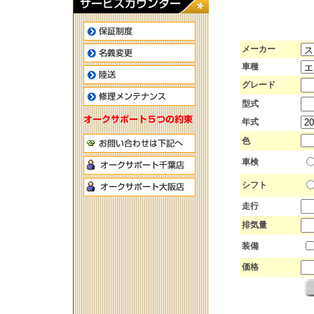
メーカー
車種
グレード
型式
年式
色
車検
シフト
走行
排気量
装備
価格