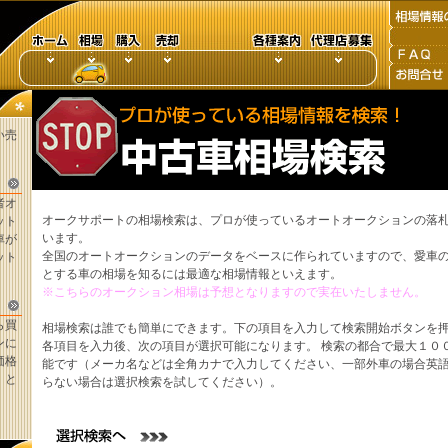
い売
者オ
オークサポートの相場検索は、プロが使っているオートオークションの落
ット
います。
車が
全国のオートオークションのデータをベースに作られていますので、愛車
ット
とする車の相場を知るには最適な相場情報といえます。
※こちらのオークション相場は予想となりますので実在いたしません。
ら買
相場検索は誰でも簡単にできます。下の項目を入力して検索開始ボタンを
ンに
各項目を入力後、次の項目が選択可能になります。 検索の都合で最大１０
価格
能です（メーカ名などは全角カナで入力してください、一部外車の場合英
。と
らない場合は選択検索を試してください）。