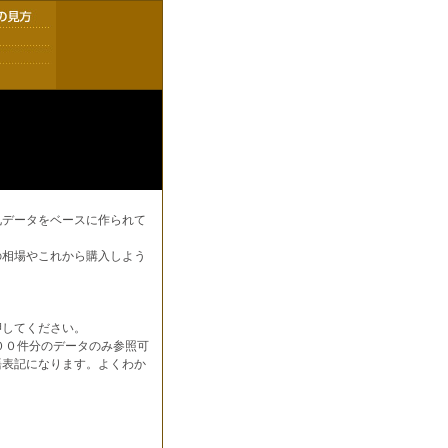
札データをベースに作られて
の相場やこれから購入しよう
押してください。
００件分のデータのみ参照可
語表記になります。よくわか