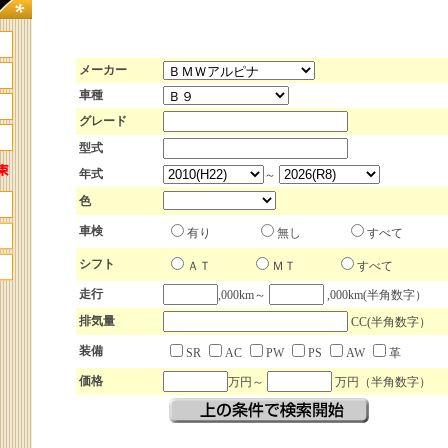
メーカー
車種
グレード
型式
年式
～
色
車検
有り
無し
すべて
シフト
ＡＴ
ＭＴ
すべて
走行
,000km～
,000km(半角数字）
排気量
CC(半角数字）
装備
SR
AC
PW
PS
AW
革
価格
万円～
万円（半角数字）