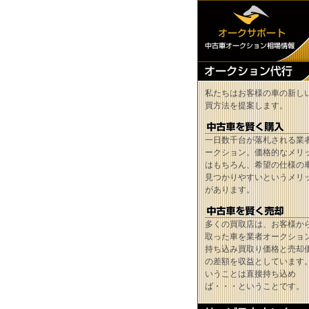
私たちはお客様の車の新し
買方法を提案します。
一日数千台が落札される業
ークション。価格的なメリ
はもちろん、希望の仕様の
見つかりやすいというメリ
があります。
多くの買取店は、お客様か
取った車を業者オークショ
持ち込み買取り価格と売却
の差額を収益としています
いうことは直接持ち込め
ば・・・ということです。