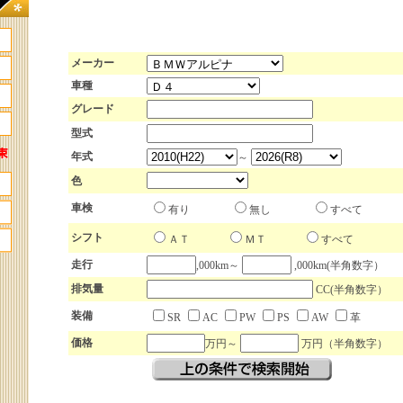
メーカー
車種
グレード
型式
年式
～
色
車検
有り
無し
すべて
シフト
ＡＴ
ＭＴ
すべて
走行
,000km～
,000km(半角数字）
排気量
CC(半角数字）
装備
SR
AC
PW
PS
AW
革
価格
万円～
万円（半角数字）