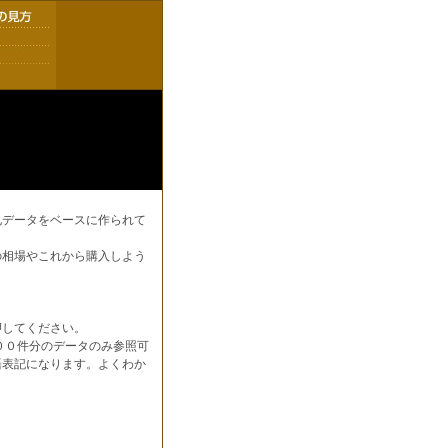
札データをベースに作られて
の相場やこれから購入しよう
押してください。
００件分のデータのみ参照可
語表記になります。よくわか