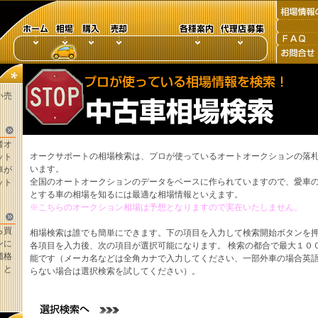
い売
者オ
オークサポートの相場検索は、プロが使っているオートオークションの落
ット
います。
車が
全国のオートオークションのデータをベースに作られていますので、愛車
ット
とする車の相場を知るには最適な相場情報といえます。
※こちらのオークション相場は予想となりますので実在いたしません。
ら買
相場検索は誰でも簡単にできます。下の項目を入力して検索開始ボタンを
ンに
各項目を入力後、次の項目が選択可能になります。 検索の都合で最大１０
価格
能です（メーカ名などは全角カナで入力してください、一部外車の場合英
。と
らない場合は選択検索を試してください）。