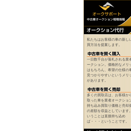
私たちはお客様の車の新し
買方法を提案します。
一日数千台が落札される業
ークション。価格的なメリ
はもちろん、希望の仕様の
見つかりやすいというメリ
があります。
多くの買取店は、お客様か
取った車を業者オークショ
持ち込み買取り価格と売却
の差額を収益としています
いうことは直接持ち込め
ば・・・ということです。