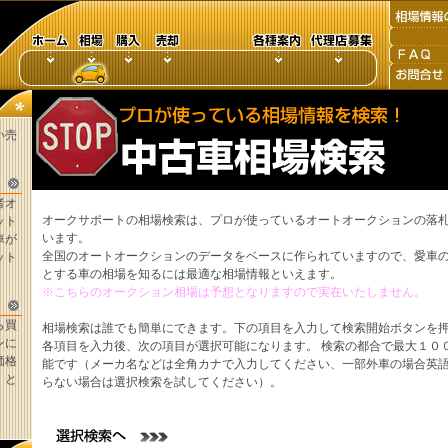
い売
者オ
オークサポートの相場検索は、プロが使っているオートオークションの落
ット
います。
車が
全国のオートオークションのデータをベースに作られていますので、愛車
ット
とする車の相場を知るには最適な相場情報といえます。
※こちらのオークション相場は予想となりますので実在いたしません。
ら買
相場検索は誰でも簡単にできます。下の項目を入力して検索開始ボタンを
ンに
各項目を入力後、次の項目が選択可能になります。 検索の都合で最大１０
価格
能です（メーカ名などは全角カナで入力してください、一部外車の場合英
。と
らない場合は選択検索を試してください）。