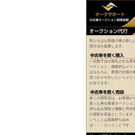
私たちはお客様の車の新し
買方法を提案します。
一日数千台が落札される業
ークション。価格的なメリ
はもちろん、希望の仕様の
見つかりやすいというメリ
があります。
多くの買取店は、お客様か
取った車を業者オークショ
持ち込み買取り価格と売却
の差額を収益としています
いうことは直接持ち込め
ば・・・ということです。