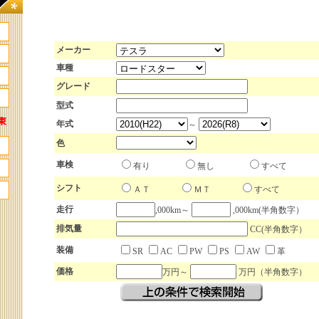
メーカー
車種
グレード
型式
年式
～
色
車検
有り
無し
すべて
シフト
ＡＴ
ＭＴ
すべて
走行
,000km～
,000km(半角数字）
排気量
CC(半角数字）
装備
SR
AC
PW
PS
AW
革
価格
万円～
万円（半角数字）