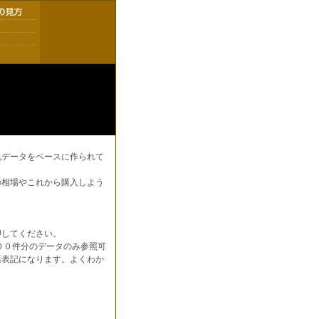
札データをベースに作られて
の相場やこれから購入しよう
押してください。
００件分のデータのみ参照可
語表記になります。よくわか