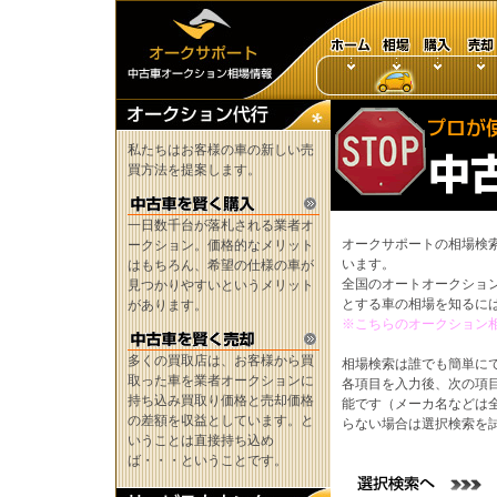
私たちはお客様の車の新しい売
買方法を提案します。
一日数千台が落札される業者オ
オークサポートの相場検
ークション。価格的なメリット
います。
はもちろん、希望の仕様の車が
全国のオートオークショ
見つかりやすいというメリット
とする車の相場を知るに
があります。
※こちらのオークション
多くの買取店は、お客様から買
相場検索は誰でも簡単に
取った車を業者オークションに
各項目を入力後、次の項
持ち込み買取り価格と売却価格
能です（メーカ名などは
の差額を収益としています。と
らない場合は選択検索を
いうことは直接持ち込め
ば・・・ということです。