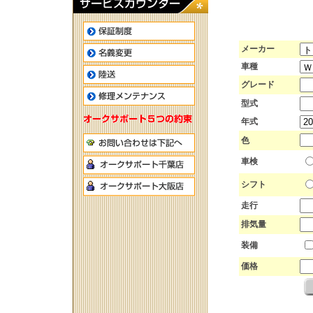
メーカー
車種
グレード
型式
年式
色
車検
シフト
走行
排気量
装備
価格