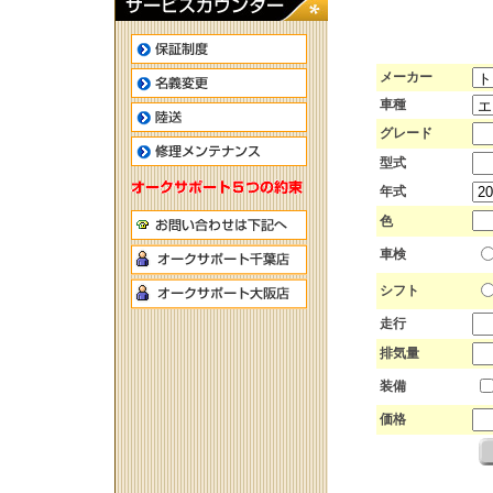
メーカー
車種
グレード
型式
年式
色
車検
シフト
走行
排気量
装備
価格