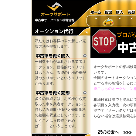
私たちはお客様の車の新しい売
買方法を提案します。
一日数千台が落札される業者オ
オークサポートの相場検
ークション。価格的なメリット
います。
はもちろん、希望の仕様の車が
全国のオートオークショ
見つかりやすいというメリット
とする車の相場を知るに
があります。
※こちらのオークション
多くの買取店は、お客様から買
相場検索は誰でも簡単に
取った車を業者オークションに
各項目を入力後、次の項
持ち込み買取り価格と売却価格
能です（メーカ名などは
の差額を収益としています。と
らない場合は選択検索を
いうことは直接持ち込め
ば・・・ということです。