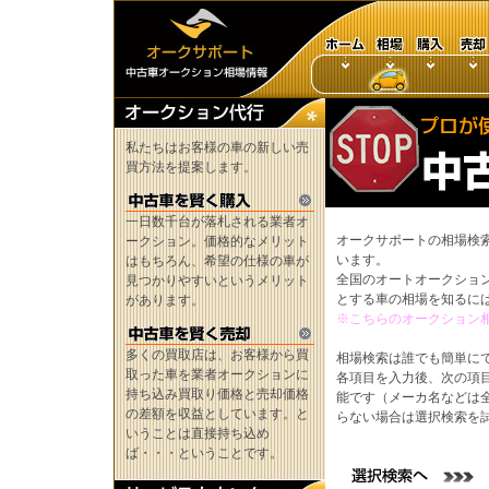
私たちはお客様の車の新しい売
買方法を提案します。
一日数千台が落札される業者オ
オークサポートの相場検
ークション。価格的なメリット
います。
はもちろん、希望の仕様の車が
全国のオートオークショ
見つかりやすいというメリット
とする車の相場を知るに
があります。
※こちらのオークション
多くの買取店は、お客様から買
相場検索は誰でも簡単に
取った車を業者オークションに
各項目を入力後、次の項
持ち込み買取り価格と売却価格
能です（メーカ名などは
の差額を収益としています。と
らない場合は選択検索を
いうことは直接持ち込め
ば・・・ということです。