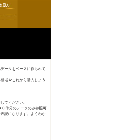
札データをベースに作られて
の相場やこれから購入しよう
押してください。
００件分のデータのみ参照可
語表記になります。よくわか