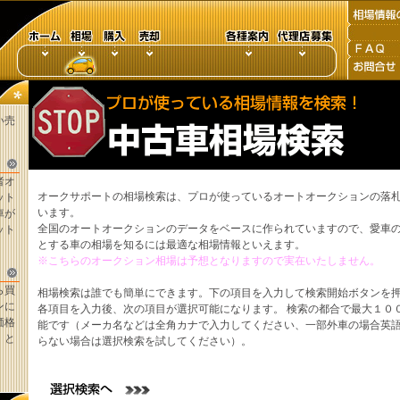
い売
者オ
オークサポートの相場検索は、プロが使っているオートオークションの落
ット
います。
車が
全国のオートオークションのデータをベースに作られていますので、愛車
ット
とする車の相場を知るには最適な相場情報といえます。
※こちらのオークション相場は予想となりますので実在いたしません。
ら買
相場検索は誰でも簡単にできます。下の項目を入力して検索開始ボタンを
ンに
各項目を入力後、次の項目が選択可能になります。 検索の都合で最大１０
価格
能です（メーカ名などは全角カナで入力してください、一部外車の場合英
。と
らない場合は選択検索を試してください）。