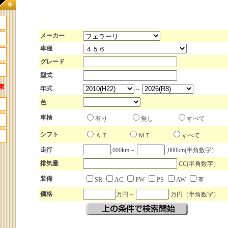
メーカー
車種
グレード
型式
年式
～
色
車検
有り
無し
すべて
シフト
ＡＴ
ＭＴ
すべて
走行
,000km～
,000km(半角数字）
排気量
CC(半角数字）
装備
SR
AC
PW
PS
AW
革
価格
万円～
万円（半角数字）