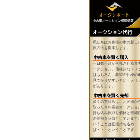
私たちはお客様の車の新し
買方法を提案します。
一日数千台が落札される業
ークション。価格的なメリ
はもちろん、希望の仕様の
見つかりやすいというメリ
があります。
多くの買取店は、お客様か
取った車を業者オークショ
持ち込み買取り価格と売却
の差額を収益としています
いうことは直接持ち込め
ば・・・ということです。