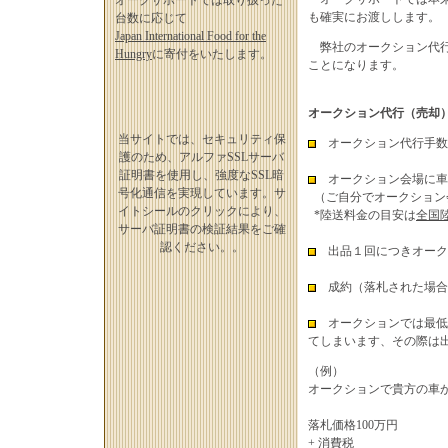
オークサポートでは取り扱った
も確実にお渡しします。
台数に応じて
Japan International Food for the
弊社のオークション代行
Hungry
に寄付をいたします。
ことになります。
オークション代行（売却
当サイトでは、セキュリティ保
オークション代行手数
護のため、アルファSSLサーバ
証明書を使用し、強度なSSL暗
オークション会場に車
号化通信を実現しています。サ
（ご自分でオークション
イトシールのクリックにより、
*陸送料金の目安は
全国
サーバ証明書の検証結果をご確
認ください。。
出品１回につきオーク
成約（落札された場合
オークションでは最低
てしまいます、その際は
（例）
オークションで貴方の車が
落札価格100万円
+ 消費税