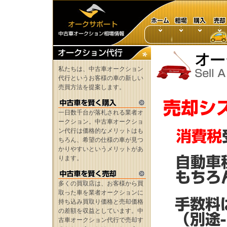
私たちは、中古車オークション
代行というお客様の車の新しい
売買方法を提案します。
一日数千台が落札される業者オ
ークション。中古車オークショ
ン代行は価格的なメリットはも
ちろん、希望の仕様の車が見つ
かりやすいというメリットがあ
ります。
多くの買取店は、お客様から買
取った車を業者オークションに
持ち込み買取り価格と売却価格
の差額を収益としています。中
古車オークション代行で売却す