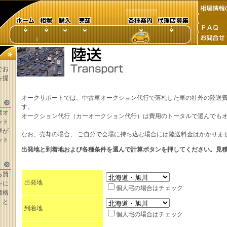
でお
を提
オークサポートでは、中古車オークション代行で落札した車の社外の陸送
す。
者オ
オークション代行（カーオークション代行）は費用のトータルで選んでも
ット
車が
なお、売却の場合、 ご自分で会場に持ち込む場合には陸送料金はかかりま
ット
出発地と到着地および各種条件を選んで計算ボタンを押してください。見
ら買
出発地
ンに
個人宅の場合はチェック
価格
。と
到着地
個人宅の場合はチェック