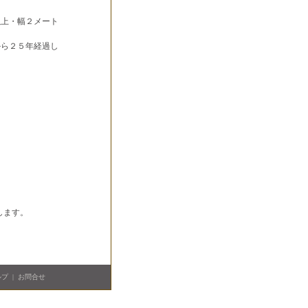
以上・幅２メート
から２５年経過し
。
します。
ルプ
|
お問合せ