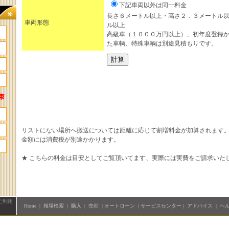
下記車両以外は同一料金
長さ６メートル以上・高さ２．３メートル
車両形態
ル以上
高級車（１０００万円以上）、初年度登録
た車輌、特殊車輌は別途見積もりです。
リストにない場所へ搬送については距離に応じて割増料金が加算されます
金額には消費税が別途かかります。
★ こちらの料金は目安としてご覧頂いてます、実際には実費をご請求いた
ご利用
Home
|
相場検索
|
購入
|
売却
|
オートローン
|
サービスセンター
|
アドバイス
|
ヘ