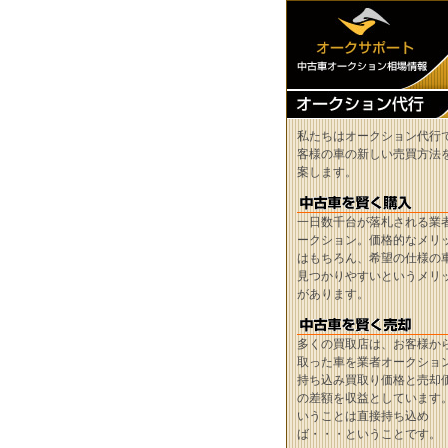
私たちはオークション代行
客様の車の新しい売買方法
案します。
一日数千台が落札される業
ークション。価格的なメリ
はもちろん、希望の仕様の
見つかりやすいというメリ
があります。
多くの買取店は、お客様か
取った車を業者オークショ
持ち込み買取り価格と売却
の差額を収益としています
いうことは直接持ち込め
ば・・・ということです。